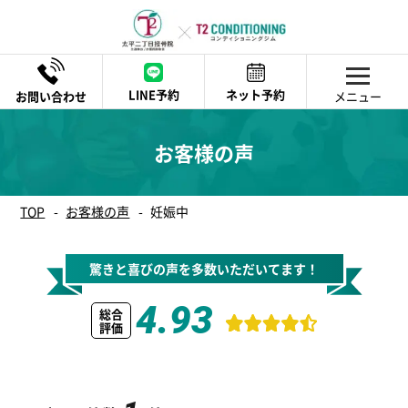
LINE予約
ネット予約
メニュー
腰・背中に関する症状
首・肩に関する症状
頭に関する症状
膝・足に関する症状
手・腕に関する症状
スポーツに関する症状
不調に関する症状
その他症状
寝違え
寝違え
寝違え
膝の痛み
寝違え
肩の脱臼（肩関節脱臼）
寝違え
寝違え
お客様の声
腰椎椎間板ヘルニア
肩の脱臼（肩関節脱臼）
肩こり（慢性肩こり・スマホ首）
足関節捻挫（足首の捻挫）
ばね指【弾発指】
ばね指【弾発指】
肩の脱臼（肩関節脱臼）
ばね指【弾発指】
ぎっくり腰（急性腰痛）
肩こり（慢性肩こり・スマホ首）
腰椎椎間板ヘルニア
肩こり（慢性肩こり・スマホ首）
足関節捻挫（足首の捻挫）
ばね指【弾発指】
腰椎椎間板ヘルニア
TOP
お客様の声
妊娠中
腰椎椎間板ヘルニア
腰椎椎間板ヘルニア
ぎっくり腰（急性腰痛）
肩こり（慢性肩こり・スマホ首）
驚きと喜びの声を多数いただいてます！
ぎっくり腰（急性腰痛）
4.93
総合
評価