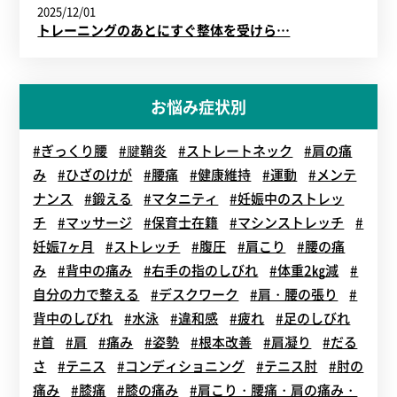
2025/12/01
トレーニングのあとにすぐ整体を受けら…
お悩み症状別
#ぎっくり腰
#腱鞘炎
#ストレートネック
#肩の痛
み
#ひざのけが
#腰痛
#健康維持
#運動
#メンテ
ナンス
#鍛える
#マタニティ
#妊娠中のストレッ
チ
#マッサージ
#保育士在籍
#マシンストレッチ
#
妊娠7ヶ月
#ストレッチ
#腹圧
#肩こり
#腰の痛
み
#背中の痛み
#右手の指のしびれ
#体重2㎏減
#
自分の力で整える
#デスクワーク
#肩・腰の張り
#
背中のしびれ
#水泳
#違和感
#疲れ
#足のしびれ
#首
#肩
#痛み
#姿勢
#根本改善
#肩凝り
#だる
さ
#テニス
#コンディショニング
#テニス肘
#肘の
痛み
#膝痛
#膝の痛み
#肩こり・腰痛・肩の痛み・