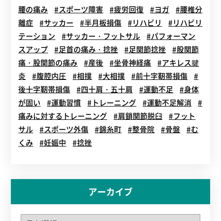
腰の痛み
#スポーツ障害
#疲労回復
#ヨガ
#腰椎分
離症
#サッカー
#半月板損傷
#リハビリ
#リハビリ
テーション
#サッカー・フットサル
#パフォーマン
スアップ
#足首の痛み・捻挫
#足関節捻挫
#股関節
痛・股関節の痛み
#産後
#坐骨神経痛
#アキレス腱
炎
#腹腔内圧
#相撲
#大相撲
#前十字靭帯損傷
#
後十字靭帯損傷
#四十肩・五十肩
#運動不足
#身体
が固い
#運動習慣
#トレーニング
#運動不足解消
#
痛みに対するトレーニング
#肩鎖関節脱臼
#フット
サル
#スポーツ外傷
#錦糸町
#整骨院
#骨盤
#む
くみ
#妊娠中
#捻挫
アーカイブ