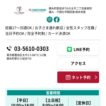
錦糸町駅徒歩7分の太平二丁目接骨院
痛み・不調を早期回復 根本改善
妊娠17～35週OK / お子さま連れ歓迎 / 女性スタッフ在籍 /
当日予約OK / 完全予約制 / カード決済OK
03-5610-0303
LINE予約
東京都墨田区太平2-5-8KTビル2階
錦糸町駅から徒歩7分
アクセス
ネット予約
営業時間
【平日】
【土日祝】
【定休日】
10:00〜14:00
9:00〜14:00