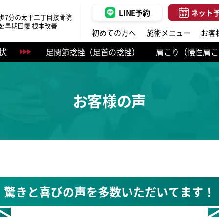
LINE予約
ネット
歩7分の太平二丁目接骨院
を早期回復 根本改善
初めての方へ
施術メニュー
お客
状
足関節捻挫（足首の捻挫）
肩こり（慢性肩こ
ぎっくり腰（急性腰痛）
お客様の声
驚きと喜びの声を多数いただいてます！