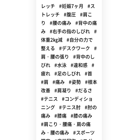
レッチ
#妊娠7ヶ月
#ス
トレッチ
#腹圧
#肩こ
り
#腰の痛み
#背中の痛
み
#右手の指のしびれ
#
体重2㎏減
#自分の力で
整える
#デスクワーク
#
肩・腰の張り
#背中のし
びれ
#水泳
#違和感
#
疲れ
#足のしびれ
#首
#肩
#痛み
#姿勢
#根本
改善
#肩凝り
#だるさ
#テニス
#コンディショ
ニング
#テニス肘
#肘の
痛み
#膝痛
#膝の痛み
#肩こり・腰痛・肩の痛
み・腰の痛み
#スポーツ