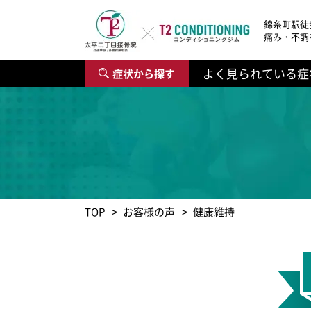
錦糸町駅徒
痛み・不調
よく見られている症
症状から探す
腰・背中に関する症状
首・肩に関する症状
頭に関する症状
膝・足に関する症状
手・腕に関する症状
スポーツに関する症状
不調に関する症状
その他症状
寝違え
寝違え
寝違え
膝の痛み
寝違え
肩の脱臼（肩関節脱臼）
寝違え
寝違え
腰椎椎間板ヘルニア
肩の脱臼（肩関節脱臼）
肩こり（慢性肩こり・スマホ首）
足関節捻挫（足首の捻挫）
ばね指【弾発指】
ばね指【弾発指】
肩の脱臼（肩関節脱臼）
ばね指【弾発指】
ぎっくり腰（急性腰痛）
肩こり（慢性肩こり・スマホ首）
腰椎椎間板ヘルニア
肩こり（慢性肩こり・スマホ首）
足関節捻挫（足首の捻挫）
ばね指【弾発指】
腰椎椎間板ヘルニア
腰椎椎間板ヘルニア
腰椎椎間板ヘルニア
ぎっくり腰（急性腰痛）
肩こり（慢性肩こり・スマホ首）
TOP
お客様の声
健康維持
ぎっくり腰（急性腰痛）