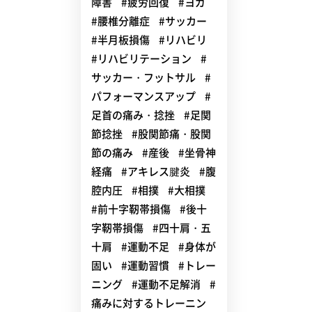
障害
#疲労回復
#ヨガ
#腰椎分離症
#サッカー
#半月板損傷
#リハビリ
#リハビリテーション
#
サッカー・フットサル
#
パフォーマンスアップ
#
足首の痛み・捻挫
#足関
節捻挫
#股関節痛・股関
節の痛み
#産後
#坐骨神
経痛
#アキレス腱炎
#腹
腔内圧
#相撲
#大相撲
#前十字靭帯損傷
#後十
字靭帯損傷
#四十肩・五
十肩
#運動不足
#身体が
固い
#運動習慣
#トレー
ニング
#運動不足解消
#
痛みに対するトレーニン