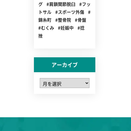
グ
#肩鎖関節脱臼
#フッ
トサル
#スポーツ外傷
#
錦糸町
#整骨院
#骨盤
#むくみ
#妊娠中
#捻
挫
アーカイブ