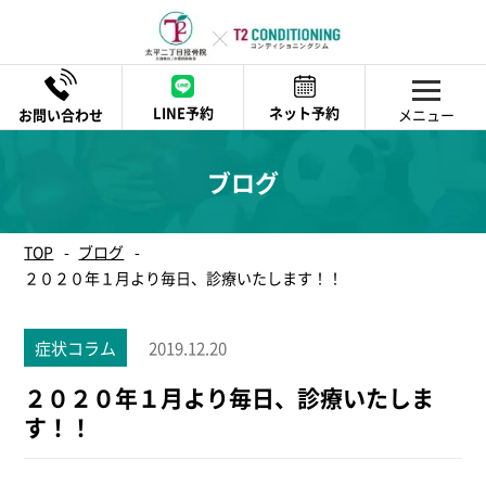
LINE予約
ネット予約
メニュー
腰・背中に関する症状
首・肩に関する症状
頭に関する症状
膝・足に関する症状
手・腕に関する症状
スポーツに関する症状
不調に関する症状
その他症状
寝違え
寝違え
寝違え
膝の痛み
寝違え
肩の脱臼（肩関節脱臼）
寝違え
寝違え
ブログ
腰椎椎間板ヘルニア
肩の脱臼（肩関節脱臼）
肩こり（慢性肩こり・スマホ首）
足関節捻挫（足首の捻挫）
ばね指【弾発指】
ばね指【弾発指】
肩の脱臼（肩関節脱臼）
ばね指【弾発指】
ぎっくり腰（急性腰痛）
肩こり（慢性肩こり・スマホ首）
腰椎椎間板ヘルニア
肩こり（慢性肩こり・スマホ首）
足関節捻挫（足首の捻挫）
ばね指【弾発指】
腰椎椎間板ヘルニア
TOP
ブログ
腰椎椎間板ヘルニア
腰椎椎間板ヘルニア
２０２０年１月より毎日、診療いたします！！
ぎっくり腰（急性腰痛）
肩こり（慢性肩こり・スマホ首）
ぎっくり腰（急性腰痛）
症状コラム
2019.12.20
２０２０年１月より毎日、診療いたしま
す！！