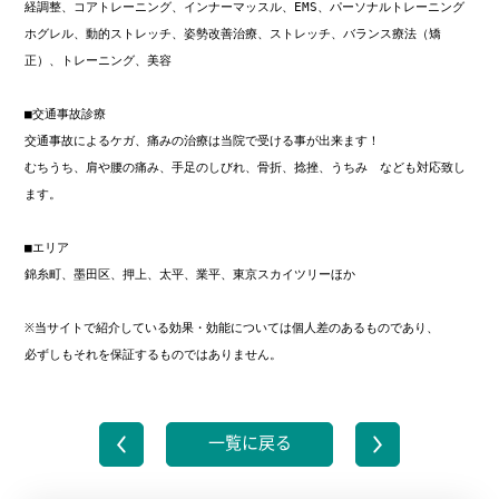
経調整、コアトレーニング、インナーマッスル、EMS、パーソナルトレーニング

ホグレル、動的ストレッチ、姿勢改善治療、ストレッチ、バランス療法（矯
正）、トレーニング、美容

■交通事故診療

交通事故によるケガ、痛みの治療は当院で受ける事が出来ます！

むちうち、肩や腰の痛み、手足のしびれ、骨折、捻挫、うちみ　なども対応致し
ます。

■エリア

錦糸町、墨田区、押上、太平、業平、東京スカイツリーほか

※当サイトで紹介している効果・効能については個人差のあるものであり、

必ずしもそれを保証するものではありません。
一覧に戻る