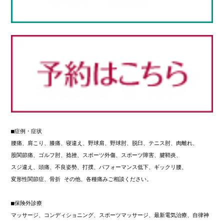
■症例・症状

腰痛、肩こり、膝痛、寝違え、野球肩、野球肘、脱臼、テニス肘、肉離れ、

股関節痛、ゴルフ肘、捻挫、スポーツ外傷、スポーツ障害、腱鞘炎、

スジ違え、頭痛、不良姿勢、打撲、パフォーマンス低下、ギックリ腰、

変形性関節症、骨折 その他、各種痛みご相談ください。

■保険外診療

マッサージ、コンディショニング、スポーツマッサージ、最新電気治療、自律神