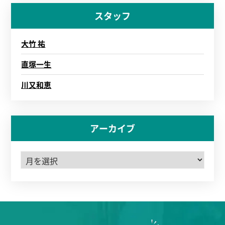
スタッフ
大竹 祐
直塚一生
川又和恵
アーカイブ
ア
ー
カ
イ
ブ